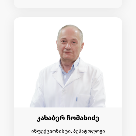
კახაბერ ჩომახიძე
ინფექციონისტი, ჰეპატოლოგი