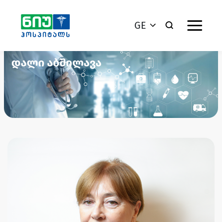
GE
დალი აბშილავა