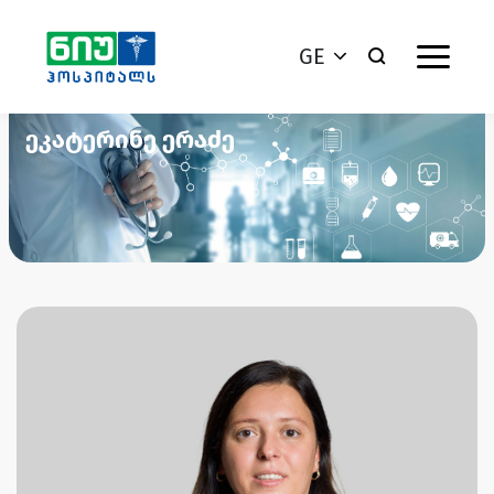
GE
ეკატერინე ერაძე