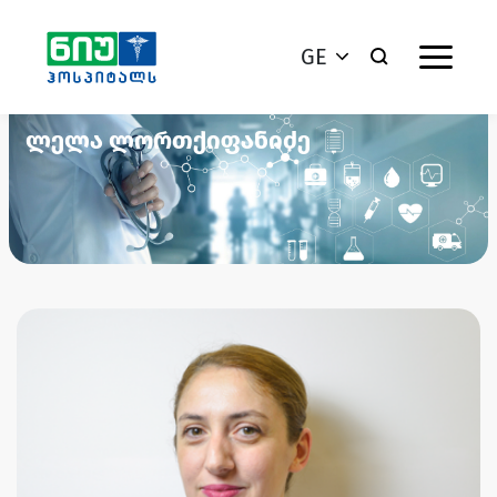
GE
ლელა ლორთქიფანიძე