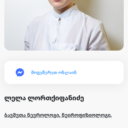
მოგვწერეთ ონლაინ
ლელა ლორთქიფანიძე
ბავშვთა ნევროლოგი, ნეიროფიზიოლოგი.