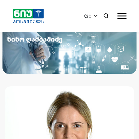
GE
ნინო ღამბაშიძე