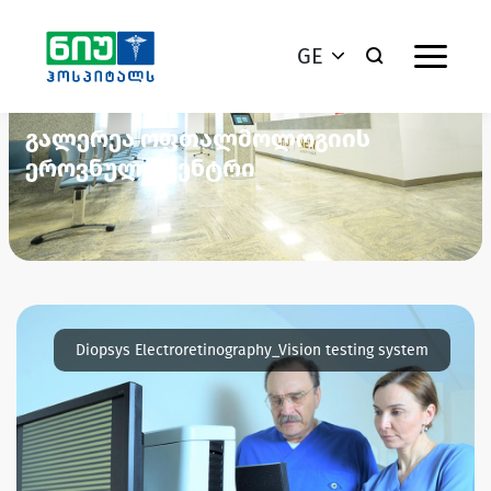
GE
გალერეა ოფთალმოლოგიის
ეროვნული ცენტრი
Diopsys Electroretinography_Vision testing system