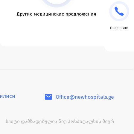
Другие медицинские предложения
Позвоните
билиси
Office@newhospitals.ge
საიტი დამზადებულია ნიუ ჰოსპიტალსის მიერ