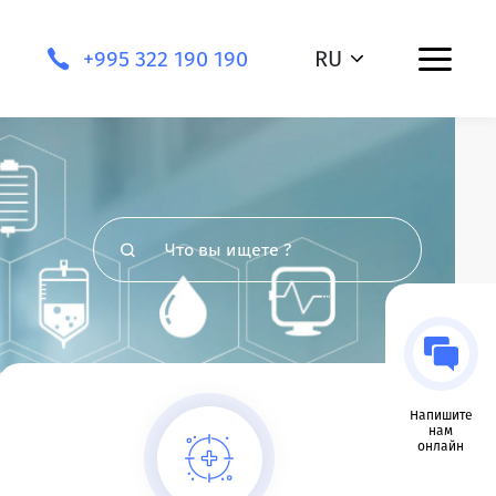
+995 322 190 190
RU
Напишите
нам
онлайн