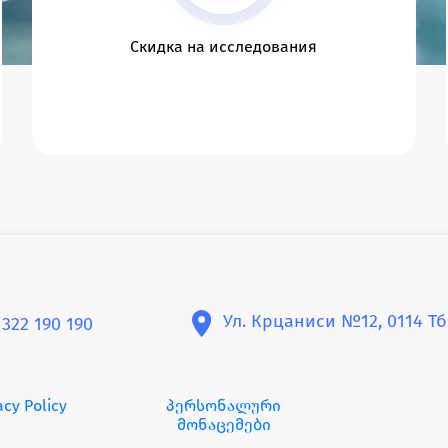
Скидка на исследования
Ул. Крцаниси №12, 0114 Т
 322 190 190
acy Policy
პერსონალური
მონაცემები