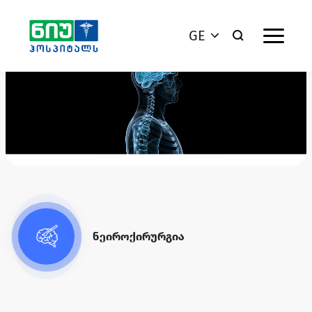
GE
ნეიროქირურგია