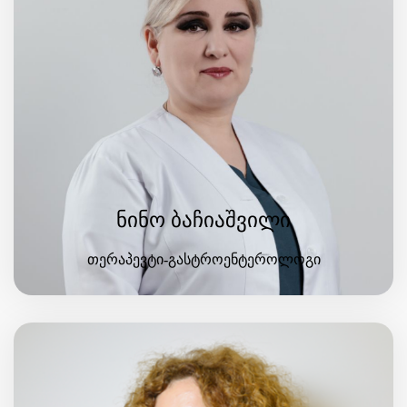
ნინო ბაჩიაშვილი
თერაპევტი-გასტროენტეროლოგი