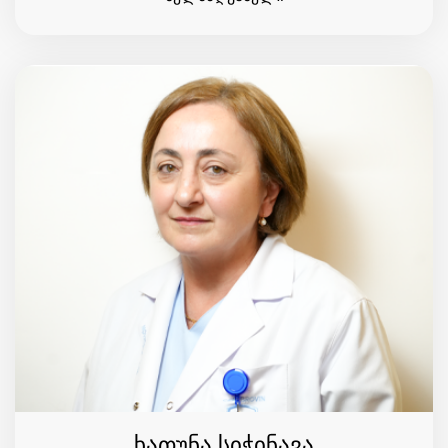
ხათუნა სიჭინავა