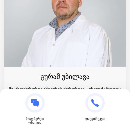
გურამ უბილავა
მიკროქირურგი (მტევნის ქირურგი), სისხლძარღვთა
ქირურგი
მოგვწერეთ
დაგვირეკეთ
ონლაინ