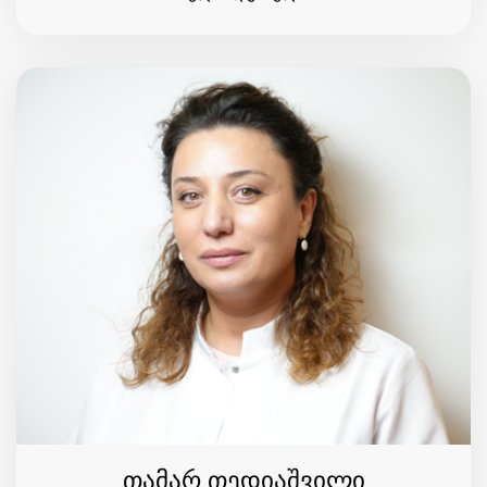
თამარ თედიაშვილი